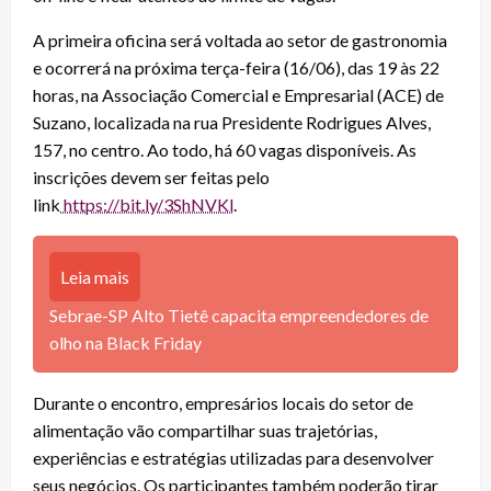
A primeira oficina será voltada ao setor de gastronomia
e ocorrerá na próxima terça-feira (16/06), das 19 às 22
horas, na Associação Comercial e Empresarial (ACE) de
Suzano, localizada na rua Presidente Rodrigues Alves,
157, no centro. Ao todo, há 60 vagas disponíveis. As
inscrições devem ser feitas pelo
link
https://bit.ly/3ShNVKl
.
Leia mais
Sebrae-SP Alto Tietê capacita empreendedores de
olho na Black Friday
Durante o encontro, empresários locais do setor de
alimentação vão compartilhar suas trajetórias,
experiências e estratégias utilizadas para desenvolver
seus negócios. Os participantes também poderão tirar