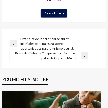
View all posts
Navegação
Prefeitura de Mogi e Sebrae abrem
inscrições para palestra sobre
de
Previous
oportunidades para o turismo paulista
Post
Post
Praça do Clube de Campo se transforma em
Next
palco da Copa do Mundo
Post
YOU MIGHT ALSO LIKE