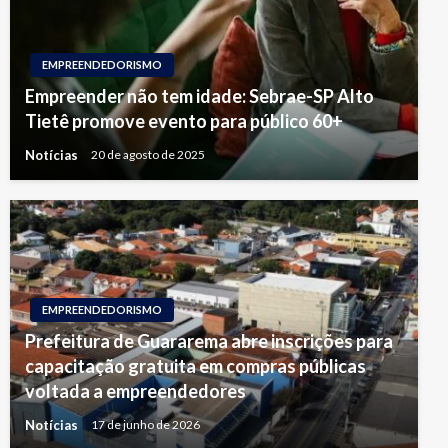
EMPREENDEDORISMO
Empreender não tem idade: Sebrae-SP Alto
Tietê promove evento para público 60+
Notícias
20 de agosto de 2025
EMPREENDEDORISMO
Prefeitura de Guararema abre inscrições para
capacitação gratuita em compras públicas
voltada a empreendedores
Notícias
17 de junho de 2026