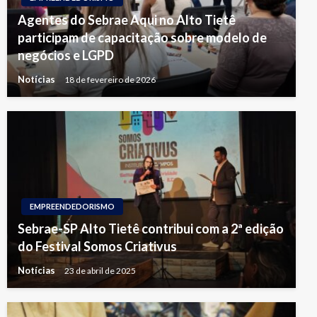
Agentes do Sebrae Aqui no Alto Tietê
participam de capacitação sobre modelo de
negócios e LGPD
Notícias
18 de fevereiro de 2026
EMPREENDEDORISMO
Sebrae-SP Alto Tietê contribui com a 2ª edição
do Festival Somos Criativus
Notícias
23 de abril de 2025