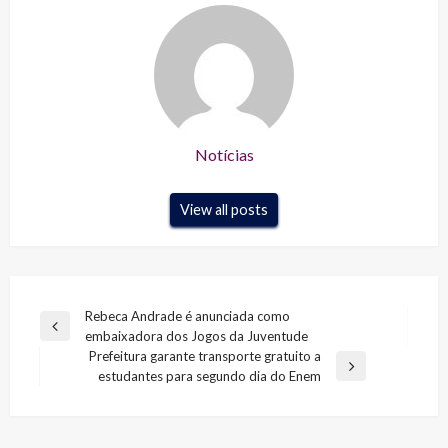
Notícias
View all posts
Navegação
Rebeca Andrade é anunciada como
Previous
embaixadora dos Jogos da Juventude
de
Post
Prefeitura garante transporte gratuito a
Post
Next
estudantes para segundo dia do Enem
Post