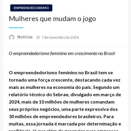
EMPREENDEDORISMO
Mulheres que mudam o jogo
Posted
Notícias
7 de novembro de 2024
on
O empreendedorismo feminino em crescimento no Brasil
O empreendedorismo feminino no Brasil tem se
tornado uma força crescente, destacando cada vez
mais as mulheres na economia do país. Segundo um
relatório técnico do Sebrae, divulgado em março de
2024, mais de 10 milhões de mulheres comandam
seus próprios negócios, uma parte expressiva dos
30 milhões de empreendedores brasileiros. Para
muitas, essa jornada é marcada por determinação e
resiliência, já que além de gerenciar suas empresas,