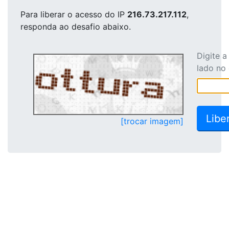
Para liberar o acesso
do IP
216.73.217.112
,
responda ao desafio abaixo.
Digite 
lado no
[trocar imagem]