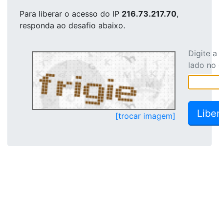
Para liberar o acesso
do IP
216.73.217.70
,
responda ao desafio abaixo.
Digite 
lado no
[trocar imagem]