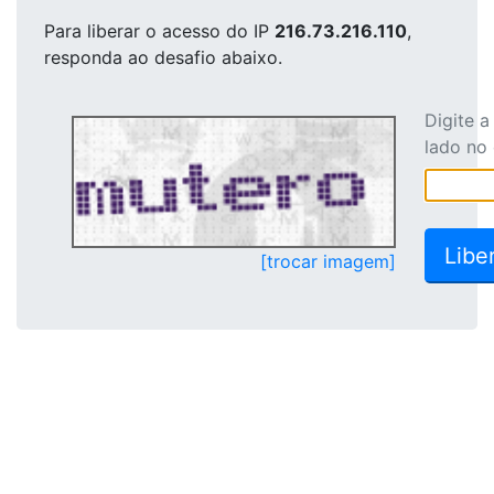
Para liberar o acesso
do IP
216.73.216.110
,
responda ao desafio abaixo.
Digite 
lado no
[trocar imagem]