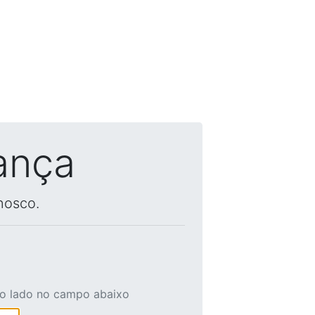
ança
nosco.
ao lado no campo abaixo