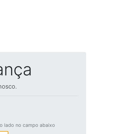
ança
nosco.
ao lado no campo abaixo