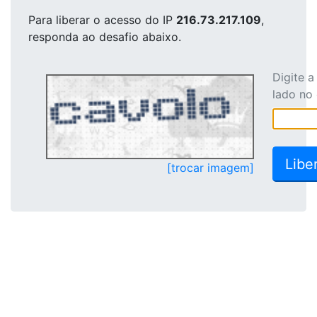
Para liberar o acesso
do IP
216.73.217.109
,
responda ao desafio abaixo.
Digite 
lado no
[trocar imagem]