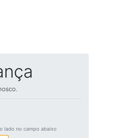
ança
nosco.
ao lado no campo abaixo