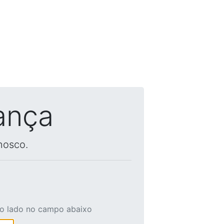
ança
nosco.
ao lado no campo abaixo