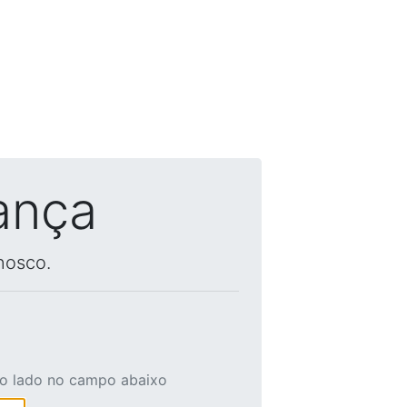
ança
nosco.
ao lado no campo abaixo