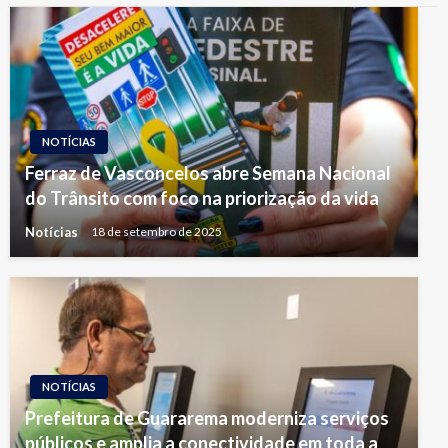
NOTÍCIAS
Ferraz de Vasconcelos abre Semana Nacional
do Trânsito com foco na priorização da vida
Notícias
18 de setembro de 2025
NOTÍCIAS
Prefeitura de Guararema moderniza serviços
públicos e amplia a conectividade em toda a