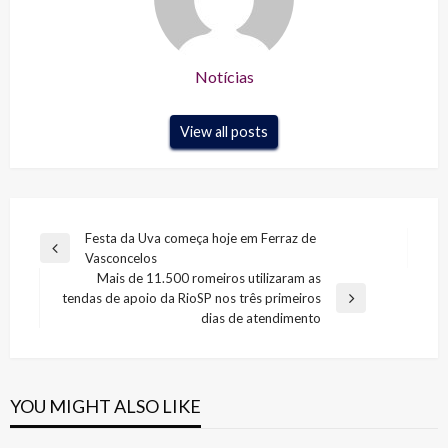
Notícias
View all posts
Navegação
Festa da Uva começa hoje em Ferraz de
Previous
Vasconcelos
de
Post
Mais de 11.500 romeiros utilizaram as
Post
tendas de apoio da RioSP nos três primeiros
Next
dias de atendimento
Post
YOU MIGHT ALSO LIKE