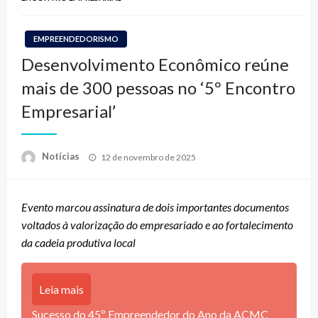
EMPREENDEDORISMO
Desenvolvimento Econômico reúne
mais de 300 pessoas no ‘5º Encontro
Empresarial’
Posted
Notícias
12 de novembro de 2025
on
Evento marcou assinatura de dois importantes documentos
voltados à valorização do empresariado e ao fortalecimento
da cadeia produtiva local
Leia mais
Sucesso do 45º Empreendedor do Ano da ACMC