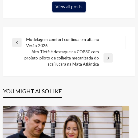
View all posts
Navegação
Modelagem comfort continua em alta no
Previous
Verão 2026
de
Post
Alto Tietê é destaque na COP30 com
Post
projeto-piloto de colheita mecanizada do
Next
açaí juçara na Mata Atlântica
Post
YOU MIGHT ALSO LIKE