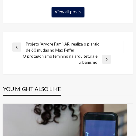
View all posts
Navegação
Projeto ‘Árvore FamiliAR’ realiza o plantio
Previous
de 60 mudas no Max Feffer
de
Post
O protagonismo feminino na arquitetura e
Post
Next
urbanismo
Post
YOU MIGHT ALSO LIKE