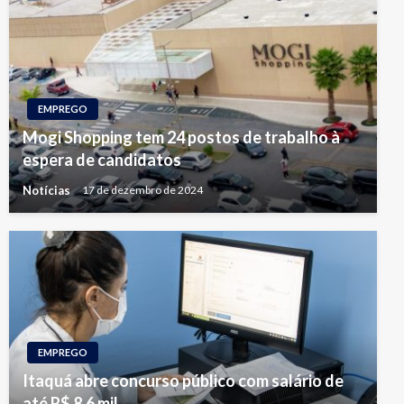
EMPREGO
Mogi Shopping tem 24 postos de trabalho à
espera de candidatos
Notícias
17 de dezembro de 2024
EMPREGO
Itaquá abre concurso público com salário de
até R$ 8,6 mil