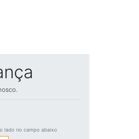
ança
nosco.
ao lado no campo abaixo