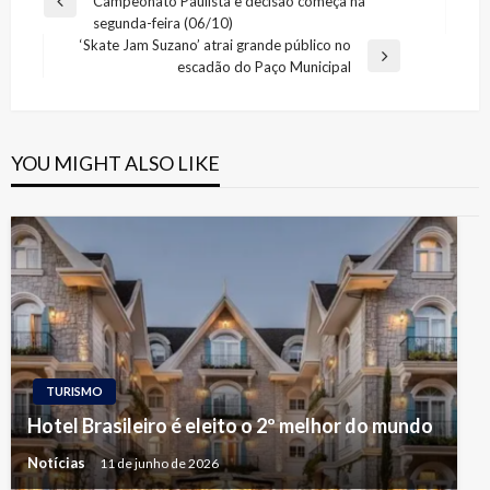
Campeonato Paulista e decisão começa na
de
Previous
segunda-feira (06/10)
Post
Post
‘Skate Jam Suzano’ atrai grande público no
Next
escadão do Paço Municipal
Post
YOU MIGHT ALSO LIKE
TURISMO
Hotel Brasileiro é eleito o 2º melhor do mundo
Notícias
11 de junho de 2026