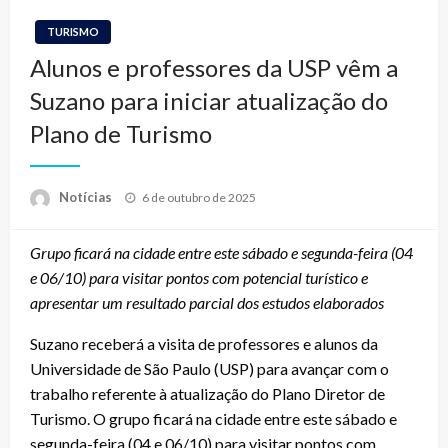
TURISMO
Alunos e professores da USP vêm a
Suzano para iniciar atualização do
Plano de Turismo
Posted
Notícias
6 de outubro de 2025
on
Grupo ficará na cidade entre este sábado e segunda-feira (04
e 06/10) para visitar pontos com potencial turístico e
apresentar um resultado parcial dos estudos elaborados
Suzano receberá a visita de professores e alunos da
Universidade de São Paulo (USP) para avançar com o
trabalho referente à atualização do Plano Diretor de
Turismo. O grupo ficará na cidade entre este sábado e
segunda-feira (04 e 06/10) para visitar pontos com