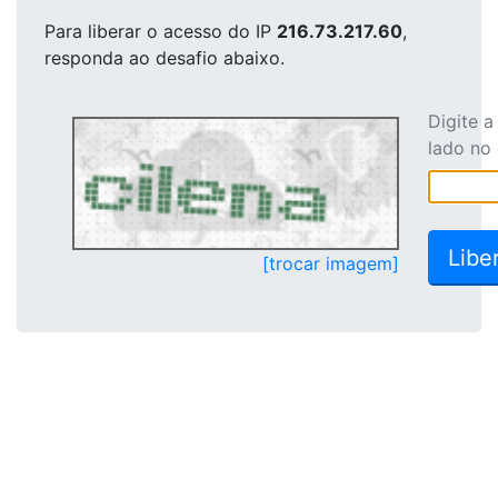
Para liberar o acesso
do IP
216.73.217.60
,
responda ao desafio abaixo.
Digite 
lado no
[trocar imagem]