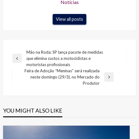
Notícias
View all posts
Navegação
Mão na Roda: SP lança pacote de medidas
que elimina custos a motociclistas e
de
Previous
motoristas profissionais
Post
Post
Feira de Adoção “Meninas” será realizada
neste domingo (29/3), no Mercado do
Next
Produtor
Post
YOU MIGHT ALSO LIKE