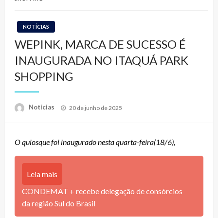
NOTÍCIAS
WEPINK, MARCA DE SUCESSO É
INAUGURADA NO ITAQUÁ PARK
SHOPPING
Posted
Notícias
20 de junho de 2025
on
O quiosque foi inaugurado nesta quarta-feira(18/6),
Leia mais
CONDEMAT + recebe delegação de consórcios
da região Sul do Brasil