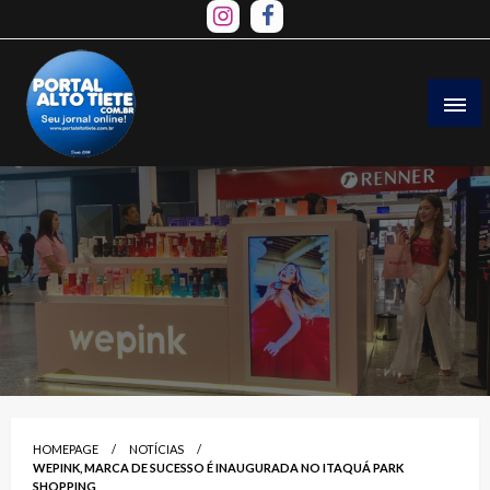
Skip
to
content
HOMEPAGE
NOTÍCIAS
WEPINK, MARCA DE SUCESSO É INAUGURADA NO ITAQUÁ PARK
SHOPPING