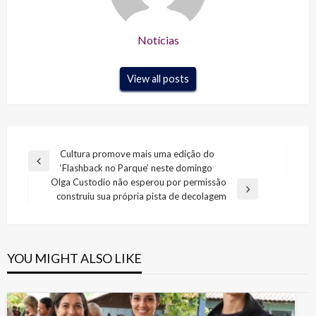
Notícias
View all posts
Navegação
Cultura promove mais uma edição do
Previous
‘Flashback no Parque’ neste domingo
de
Post
Olga Custodio não esperou por permissão
Post
Next
construiu sua própria pista de decolagem
Post
YOU MIGHT ALSO LIKE