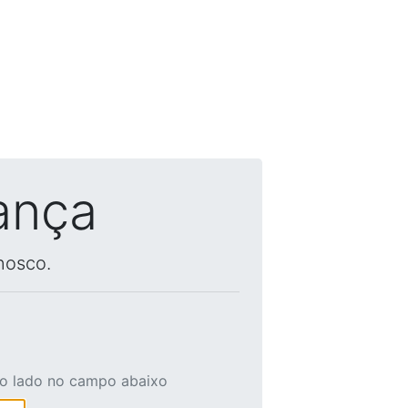
ança
nosco.
ao lado no campo abaixo