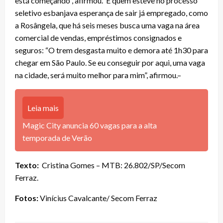
está começando”, afirmou. E quem esteve no processo
seletivo esbanjava esperança de sair já empregado, como
a Rosângela, que há seis meses busca uma vaga na área
comercial de vendas, empréstimos consignados e
seguros: “O trem desgasta muito e demora até 1h30 para
chegar em São Paulo. Se eu conseguir por aqui, uma vaga
na cidade, será muito melhor para mim”, afirmou.–
Leia mais
Magic City anuncia 60 vagas para a alta
temporada de Verão
Texto:
Cristina Gomes – MTB: 26.802/SP/Secom
Ferraz.
Fotos:
Vinícius Cavalcante/ Secom Ferraz