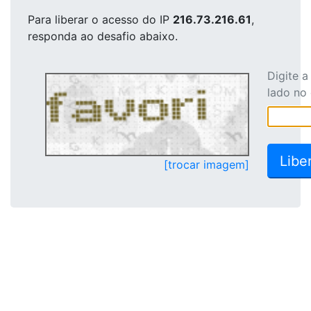
Para liberar o acesso
do IP
216.73.216.61
,
responda ao desafio abaixo.
Digite 
lado no
[trocar imagem]