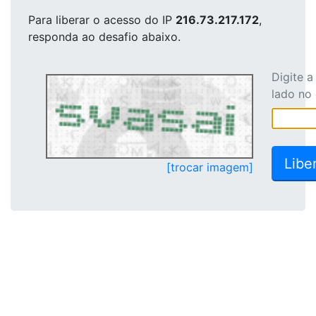
Para liberar o acesso
do IP
216.73.217.172
,
responda ao desafio abaixo.
Digite 
lado no
[trocar imagem]