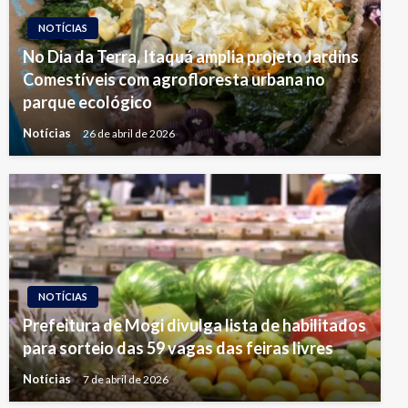
NOTÍCIAS
No Dia da Terra, Itaquá amplia projeto Jardins
Comestíveis com agrofloresta urbana no
parque ecológico
Notícias
26 de abril de 2026
NOTÍCIAS
Prefeitura de Mogi divulga lista de habilitados
para sorteio das 59 vagas das feiras livres
Notícias
7 de abril de 2026