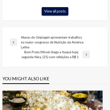
View all posts
Navegação
Alunas do Unipiaget apresentam trabalhos
no maior congresso de Nutrição da América
de
Previous
Latina
Post
Post
Bom Prato Móvel chega a Itaquá hoje,
Next
segunda-feira, (25) com refeições a R$ 1
Post
YOU MIGHT ALSO LIKE