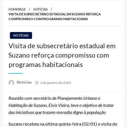
HOMEPAGE
NOTÍCIAS
VISITA DE SUBSECRETÁRIO ESTADUAL EM SUZANO REFORÇA
COMPROMISSO COM PROGRAMAS HABITACIONAIS
NOTÍCIAS
Visita de subsecretário estadual em
Suzano reforça compromisso com
programas habitacionais
Posted
Notícias
3 de janeiro de 2025
on
Reunião com secretário de Planejamento Urbano e
Habitação de Suzano, Elvis Vieira, teve o objetivo de tratar
das iniciativas que trazem moradia digna à população
Suzano recebeu na última quinta-feira (02/01) a visita do