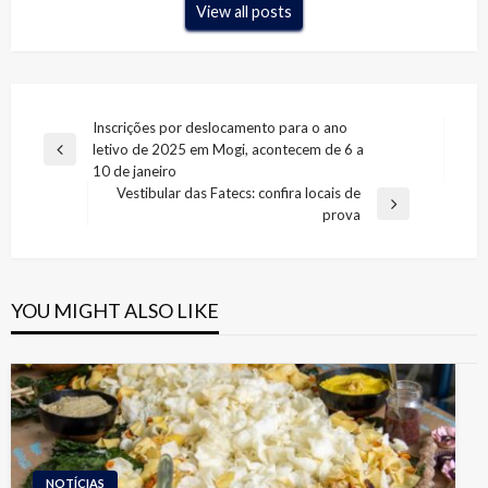
View all posts
Navegação
Inscrições por deslocamento para o ano
letivo de 2025 em Mogi, acontecem de 6 a
de
Previous
10 de janeiro
Post
Post
Vestibular das Fatecs: confira locais de
Next
prova
Post
YOU MIGHT ALSO LIKE
NOTÍCIAS