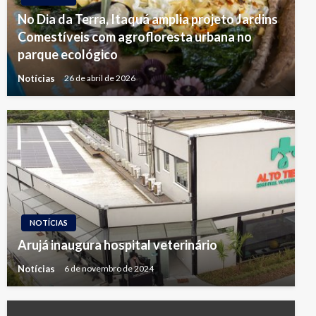
No Dia da Terra, Itaquá amplia projeto Jardins
Comestíveis com agrofloresta urbana no
parque ecológico
Notícias
26 de abril de 2026
NOTÍCIAS
Arujá inaugura hospital veterinário
Notícias
6 de novembro de 2024