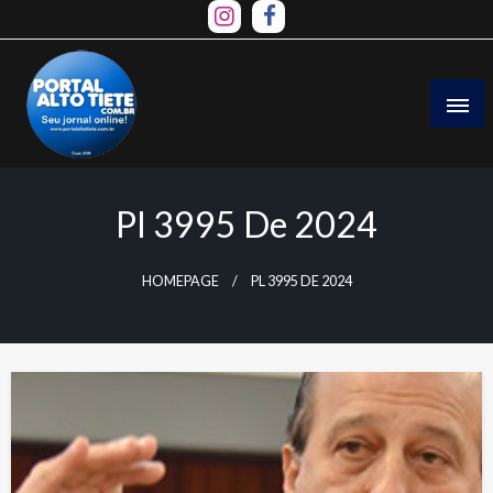
Skip
to
content
Pl 3995 De 2024
HOMEPAGE
PL 3995 DE 2024