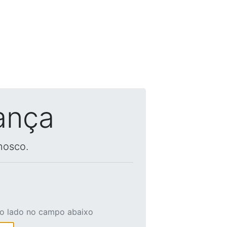
ança
nosco.
ao lado no campo abaixo