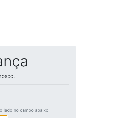
ança
nosco.
ao lado no campo abaixo