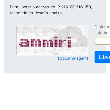
Para liberar o acesso
do IP
216.73.216.159
,
responda ao desafio abaixo.
Digite 
lado no
[trocar imagem]