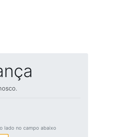
ança
nosco.
ao lado no campo abaixo