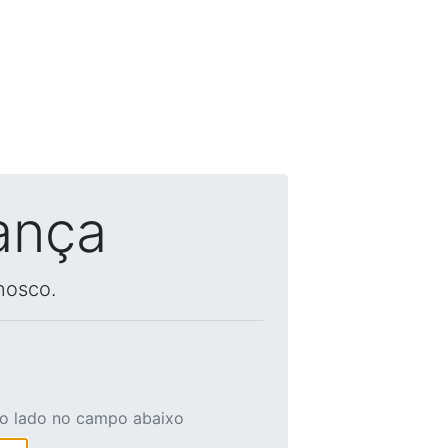
ança
nosco.
ao lado no campo abaixo