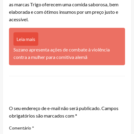
as marcas Trigo oferecem uma comida saborosa, bem
elaborada e com ótimos insumos por um preço justo e
acessível.
Leia mais
Suzano apresenta ações de combate à violência
contra a mulher para comitiva alemã
LEAVE A RESPONSE
O seu endereço de e-mail não será publicado.
Campos
obrigatórios são marcados com
*
Comentário
*