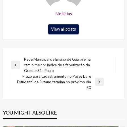
Notícias
View all posts
Navegação
Rede Municipal de Ensino de Guararema
tem o melhor índice de alfabetização da
de
Previous
Grande São Paulo
Post
Post
Prazo para cadastramento no Passe Livre
Estudantil de Suzano termina no próximo dia
Next
30
Post
YOU MIGHT ALSO LIKE