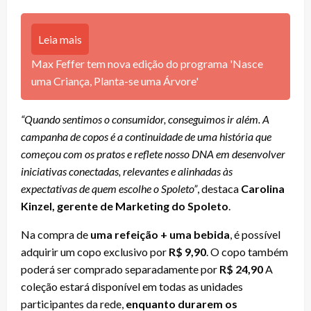
Leia mais
Max Feffer tem nova edição do programa 'Nasce
uma Criança, Planta-se uma Árvore'
“Quando sentimos o consumidor, conseguimos ir além. A
campanha de copos é a continuidade de uma história que
começou com os pratos e reflete nosso DNA em desenvolver
iniciativas conectadas, relevantes e alinhadas às
expectativas de quem escolhe o Spoleto”
, destaca
Carolina
Kinzel, gerente de Marketing do Spoleto
.
Na compra de
uma refeição + uma bebida
, é possível
adquirir um copo exclusivo por
R$ 9,90
. O copo também
poderá ser comprado separadamente por
R$ 24,90
A
coleção estará disponível em todas as unidades
participantes da rede,
enquanto durarem os