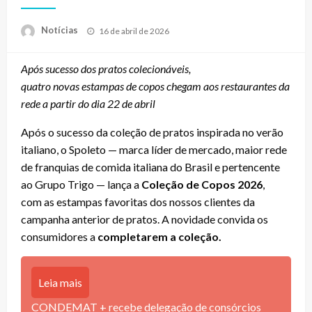
Posted
Notícias
16 de abril de 2026
on
Após sucesso dos pratos colecionáveis,
quatro novas estampas de copos chegam aos restaurantes da
rede a partir do dia 22 de abril
Após o sucesso da coleção de pratos inspirada no verão
italiano, o Spoleto — marca líder de mercado, maior rede
de franquias de comida italiana do Brasil e pertencente
ao Grupo Trigo — lança a
Coleção de Copos 2026
,
com as estampas favoritas dos nossos clientes da
campanha anterior de pratos. A novidade convida os
consumidores a
completarem a coleção.
Leia mais
CONDEMAT + recebe delegação de consórcios