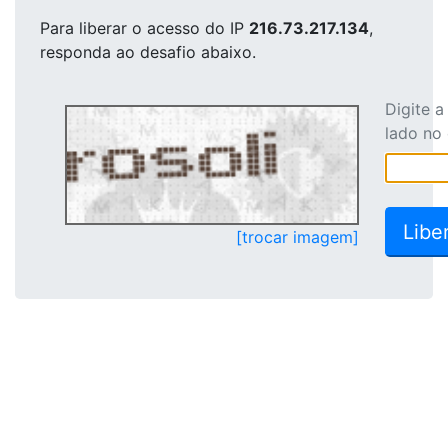
Para liberar o acesso
do IP
216.73.217.134
,
responda ao desafio abaixo.
Digite 
lado no
[trocar imagem]