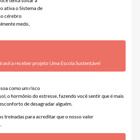
ocê tenta soltar a
o ativa o Sistema de
so cérebro
almente medo,
Brasil a receber projeto Uma Escola Sustentável
a soa como um risco
isol, o hormônio do estresse, fazendo você sentir que é mais
desconforto de desagradar alguém.
 treinadas para acreditar que o nosso valor
.