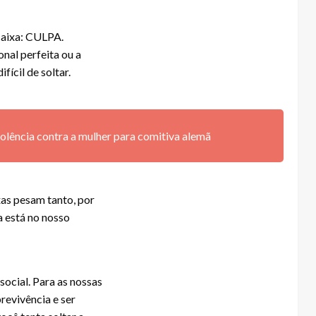
caixa: CULPA.
onal perfeita ou a
fícil de soltar.
olência contra a mulher para comitiva alemã
xas pesam tanto, por
a está no nosso
ocial. Para as nossas
revivência e ser