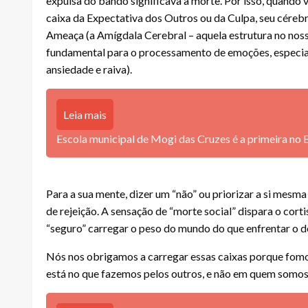
expulsa do bando significava a morte. Por isso, quando v
caixa da Expectativa dos Outros ou da Culpa, seu cérebr
Ameaça (a Amígdala Cerebral – aquela estrutura no nos
fundamental para o processamento de emoções, especi
ansiedade e raiva).
Leia mais
Escola municipal de Mogi das Cruzes é a primeira no 
Para a sua mente, dizer um “não” ou priorizar a si mesm
de rejeição. A sensação de “morte social” dispara o cort
“seguro” carregar o peso do mundo do que enfrentar o 
Nós nos obrigamos a carregar essas caixas porque fomos
está no que fazemos pelos outros, e não em quem somos