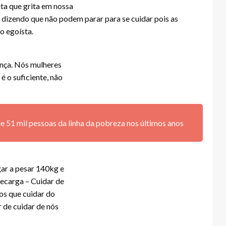
ta que grita em nossa
s dizendo que não podem parar para se cuidar pois as
do egoísta.
ança. Nós mulheres
é o suficiente, não
de 51 mil pessoas da linha da pobreza nos últimos anos
gar a pesar 140kg e
ecarga – Cuidar de
s que cuidar do
r de cuidar de nós