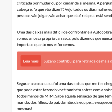
criticada por mudar ou por cuidar de si mesma. A pergun
cabeça é: “o que vão dizer?”. Vejo todos os dias mulhere
pessoas vão julgar, vão achar que ela é relapsa, está sen
Uma das caixas mais difícil de confrontar é a Autocobr
somos a nossa própria carrasca, pois dizemos que nunca 
importa o quanto nos esforcemos.
Leia mais
Suzano contribui para retirada de mais 
Segurar a sexta caixa foi uma das coisas que me fez che
que pode estar fazendo você também sofrer com a sobr
todos menos de MIM. Sabe aquela sensação de que temo
marido, dos filhos, do pai, da mãe, da equipe… e esquece
mesmas?