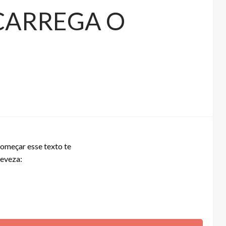
CARREGA O
começar esse texto te
leveza: