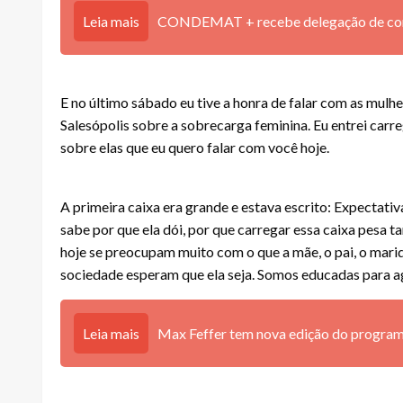
Leia mais
CONDEMAT + recebe delegação de consó
E no último sábado eu tive a honra de falar com as mulhe
Salesópolis sobre a sobrecarga feminina. Eu entrei carre
sobre elas que eu quero falar com você hoje.
A primeira caixa era grande e estava escrito: Expectati
sabe por que ela dói, por que carregar essa caixa pesa t
hoje se preocupam muito com o que a mãe, o pai, o mari
sociedade esperam que ela seja. Somos educadas para a
Leia mais
Max Feffer tem nova edição do program