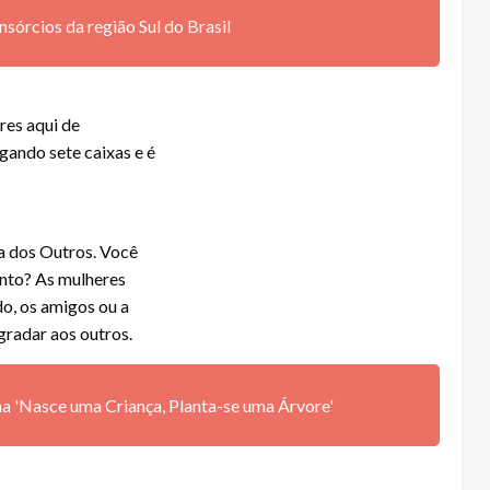
rcios da região Sul do Brasil
res aqui de
gando sete caixas e é
va dos Outros. Você
anto? As mulheres
do, os amigos ou a
gradar aos outros.
a 'Nasce uma Criança, Planta-se uma Árvore'