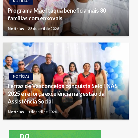
NOTÍCIAS
Programa Mãe Itaquá beneficia mais 30
famílias com enxovais
Notícias
28 de abril de 2026
NOTÍCIAS
Ferraz de Vasconcelos conquista Selo FNAS
2025 e reforça excelência na gestão da
Assistência Social
Notícias
1 de abril de 2026