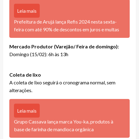
Leia mais
Prefeitura de Arujá lança Refis 2024 nesta sexta-
feira com até 90% de descontos em juros e multas
Mercado Produtor (Varejão/ Feira de domingo):
Domingo (15/02): 6h às 13h
Coleta de lixo
A coleta de lixo seguirá o cronograma normal, sem
alterações.
Leia mais
Grupo Cassava lança marca You-ka, produtos à
base de farinha de mandioca orgânica