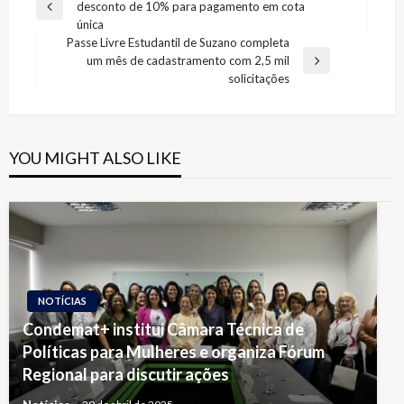
desconto de 10% para pagamento em cota
de
Previous
única
Post
Post
Passe Livre Estudantil de Suzano completa
um mês de cadastramento com 2,5 mil
Next
solicitações
Post
YOU MIGHT ALSO LIKE
NOTÍCIAS
Condemat+ institui Câmara Técnica de
Políticas para Mulheres e organiza Fórum
Regional para discutir ações