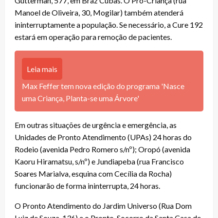
Gutterman, 577, em Braz Cubas. O Pró-Criança (rua
Manoel de Oliveira, 30, Mogilar) também atenderá
ininterruptamente a população. Se necessário, a Cure 192
estará em operação para remoção de pacientes.
Leia mais
Max Feffer tem nova edição do programa 'Nasce
uma Criança, Planta-se uma Árvore'
Em outras situações de urgência e emergência, as
Unidades de Pronto Atendimento (UPAs) 24 horas do
Rodeio (avenida Pedro Romero s/nº); Oropó (avenida
Kaoru Hiramatsu, s/nº) e Jundiapeba (rua Francisco
Soares Marialva, esquina com Cecília da Rocha)
funcionarão de forma ininterrupta, 24 horas.
O Pronto Atendimento do Jardim Universo (Rua Dom
Luiz de Souza, 136) e o Pronto-Socorro da Santa Casa de