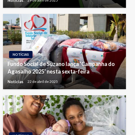
Notícias
29 de abril de 2025
NOTÍCIAS
Fundo Social de Suzano lança ‘Campanha do
Agasalho 2025’ nesta sexta-feira
Notícias
22 de abril de 2025