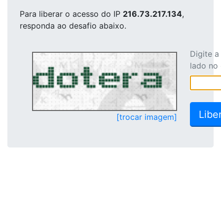
Para liberar o acesso
do IP
216.73.217.134
,
responda ao desafio abaixo.
Digite 
lado no
[trocar imagem]