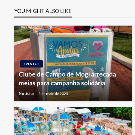
Post
YOU MIGHT ALSO LIKE
EVENTOS
Clube de Campo de Mogi arrecada
meias para campanha solidária
Notícias
5 de maio de 2025