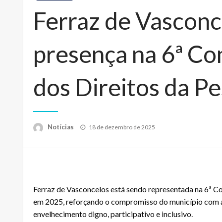
Ferraz de Vasconc
presença na 6ª Co
dos Direitos da P
Posted
Notícias
18 de dezembro de 2025
on
Ferraz de Vasconcelos está sendo representada na 6ª Co
em 2025, reforçando o compromisso do município com a
envelhecimento digno, participativo e inclusivo.