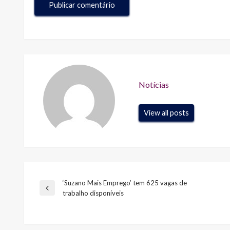
Notícias
View all posts
‘Suzano Mais Emprego’ tem 625 vagas de
Navegação
Previous
trabalho disponíveis
Post
de