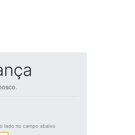
ança
nosco.
ao lado no campo abaixo