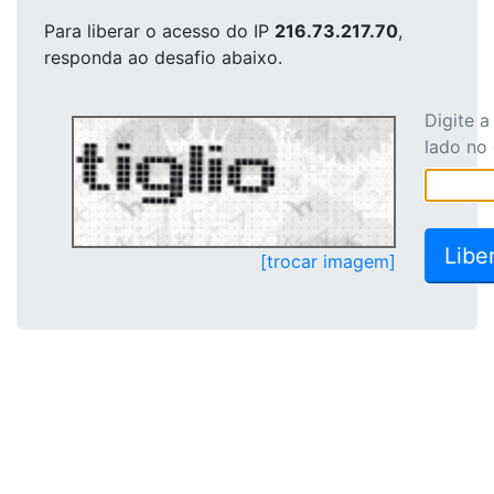
Para liberar o acesso
do IP
216.73.217.70
,
responda ao desafio abaixo.
Digite 
lado no
[trocar imagem]