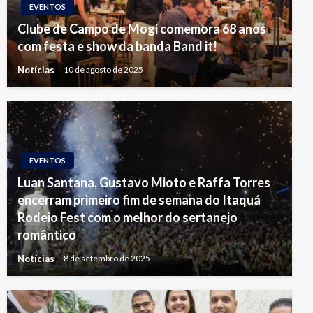
EVENTOS
Clube de Campo de Mogi comemora 68 anos
com festa e show da banda Band it!
Notícias
10 de agosto de 2025
EVENTOS
Luan Santana, Gustavo Mioto e Raffa Torres
encerram primeiro fim de semana do Itaquá
Rodeio Fest com o melhor do sertanejo
romântico
Notícias
8 de setembro de 2025