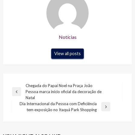
Notícias
View all posts
Navegação
Chegada do Papai Noel na Praça João
Pessoa marca início oficial da decoração de
de
Previous
Natal
Post
Post
Dia Internacional da Pessoa com Deficiência
Next
tem exposição no Itaquá Park Shopping
Post