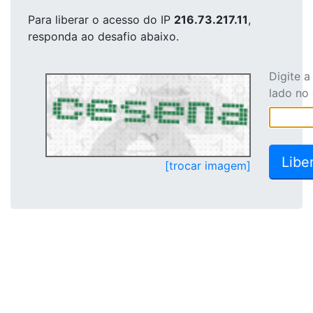
Para liberar o acesso
do IP
216.73.217.11
,
responda ao desafio abaixo.
Digite 
lado no
[trocar imagem]