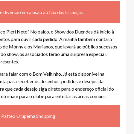
 diversão em alusão ao Dia das Crianças
co Pieri Neto”. No palco, o Show dos Duendes dá início à
rontos para ouvir cada pedido. A manhã também contará
 de Monny e os Marianos, que levará ao público sucessos
lo do show, os associados terão uma surpresa especial,
presentes.
 para falar com o Bom Velhinho. Já está disponível na
nta para receber os desenhos, pedidos e desejos da
ra que cada desejo siga direto para o endereço oficial do
 retornam para o clube para enfeitar as áreas comuns.
ar Patteo Urupema Shopping