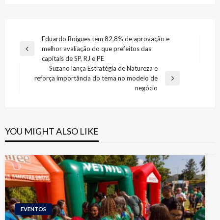
Navegação
Eduardo Boigues tem 82,8% de aprovação e
melhor avaliação do que prefeitos das
de
Previous
capitais de SP, RJ e PE
Post
Post
Suzano lança Estratégia de Natureza e
reforça importância do tema no modelo de
Next
negócio
Post
YOU MIGHT ALSO LIKE
EVENTOS