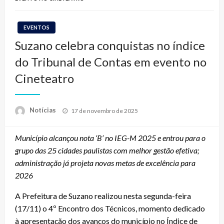
EVENTOS
Suzano celebra conquistas no índice
do Tribunal de Contas em evento no
Cineteatro
Posted
Notícias
17 de novembro de 2025
on
Município alcançou nota ‘B’ no IEG-M 2025 e entrou para o
grupo das 25 cidades paulistas com melhor gestão efetiva;
administração já projeta novas metas de excelência para
2026
A Prefeitura de Suzano realizou nesta segunda-feira
(17/11) o 4º Encontro dos Técnicos, momento dedicado
à apresentação dos avanços do município no Índice de