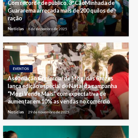
Com recorde de público, 3ª CãoMinhada de
Guararema arrecada mais de 200 quilos de
ração
Notícias
8 de dezembro de 2025
EVENTOS
Associação Comercial de Mogi das Cruzes
lança edição especial de Natal da campanha
“Mogi Vende Mais” com expectativa de
aumentar em 10% as vendas no comércio
Notícias
29 de novembro de 2025