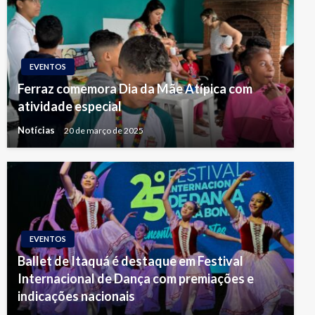
EVENTOS
Ferraz comemora Dia da Mãe Atípica com
atividade especial
Notícias
20 de março de 2025
EVENTOS
Ballet de Itaquá é destaque em Festival
Internacional de Dança com premiações e
indicações nacionais