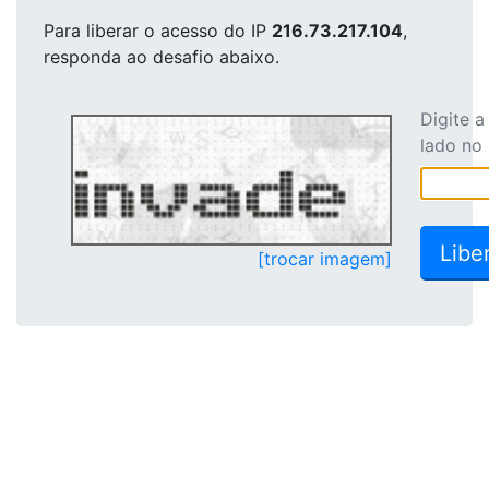
Para liberar o acesso
do IP
216.73.217.104
,
responda ao desafio abaixo.
Digite 
lado no
[trocar imagem]