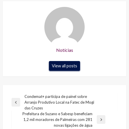
Notícias
View all posts
Navegação
Condemat+ participa de painel sobre
Arranjo Produtivo Local na Fatec de Mogi
de
Previous
das Cruzes
Post
Post
Prefeitura de Suzano e Sabesp beneficiam
1,2 mil moradores de Palmeiras com 281
Next
novas ligações de água
Post