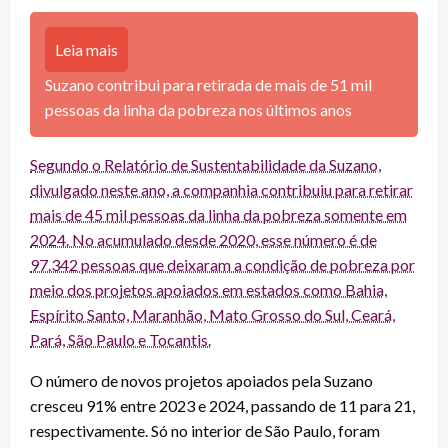
Leia mais
Suzano contribui para retirada de mais de 51 mil
pessoas da linha da pobreza nos últimos anos
Segundo o Relatório de Sustentabilidade da Suzano,
divulgado neste ano, a companhia contribuiu para retirar
mais de 45 mil pessoas da linha da pobreza somente em
2024. No acumulado desde 2020, esse número é de
97.342 pessoas que deixaram a condição de pobreza por
meio dos projetos apoiados em estados como Bahia,
Espírito Santo, Maranhão, Mato Grosso do Sul, Ceará,
Pará, São Paulo e Tocantis.
O número de novos projetos apoiados pela Suzano
cresceu 91% entre 2023 e 2024, passando de 11 para 21,
respectivamente. Só no interior de São Paulo, foram