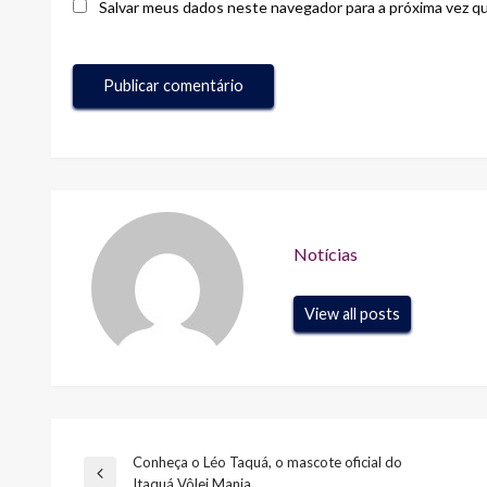
Salvar meus dados neste navegador para a próxima vez q
Notícias
View all posts
Conheça o Léo Taquá, o mascote oficial do
Navegação
Previous
Itaquá Vôlei Mania