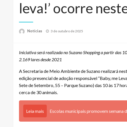
leva!’ ocorre nest
Posted
Notícias
3 de outubro de 2025
on
Iniciativa será realizada no Suzano Shopping a partir das 10
2.169 lares desde 2021
A Secretaria de Meio Ambiente de Suzano realizará nes
edição presencial de adoção responsável “Baby, me Leva!
Sete de Setembro, 55 – Parque Suzano) das 10 às 17 hora
cerca de 30 animais.
Leia mais
Escolas municipais promovem semana de