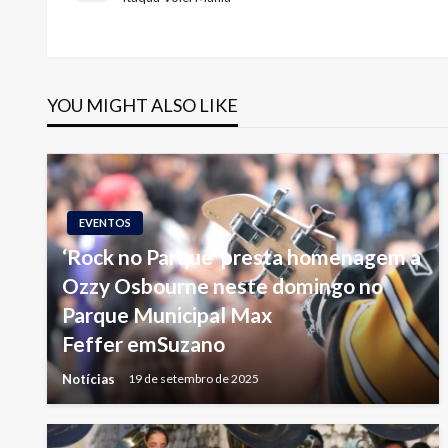
Post
de
Post
YOU MIGHT ALSO LIKE
EVENTOS
‘Rock no Parque’ presta homenagem a
Ozzy Osbourne neste domingo no
Parque Municipal Max
Feffer emSuzano
Notícias
19 de setembro de 2025