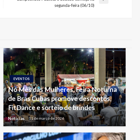
Next
segunda-feira (06/10)
Post
EVENTOS
No Mês das Mulheres, Feira Noturna
de Bras Cubas promove descontos,
FitDance e sorteio de brindes
Notícias
11 de março de 2026