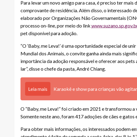
Para levar um novo amigo para casa, é preciso ter mais
comprovante de residência. Além disso, o interessado 
elaborado por Organizações Não Governamentais (ONGs)
processo on-line, por meio do link
www.suzano.sp.gov.b
pet disponível para adoção.
“O ‘Baby, me Leva!’ é uma oportunidade especial de unir
Mundial dos Animais, o convite ganha ainda mais signifi
importância da adoção responsável e oferecer aos pets
lar”, disse o chefe da pasta, André Chiang.
Leia mais
Karaokê e show para crianças vão agit
O “Baby, me Leva!” foi criado em 2021 e transformou a 
Somente neste ano, foram 417 adoções de cães e gatos e
Para obter mais informações, os interessados podem en
atendimento é feito de segunda a sexta-feira, das 8 às 1