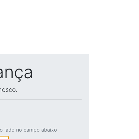
ança
nosco.
ao lado no campo abaixo