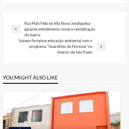
Navegação
Rua Mais Feliz na Vila Nova Jundiapeba
garante atendimento social e revitalização
de
Previous
do bairro
Post
Post
Suzano fortalece educação ambiental com o
programa “Guardiões da Floresta” no
Next
interior de São Paulo
Post
YOU MIGHT ALSO LIKE