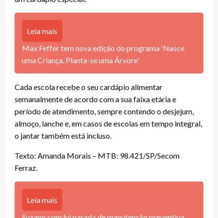
Leia mais
Max Feffer tem nova edição do programa 'Nasce
uma Criança, Planta-se uma Árvore'
Cada escola recebe o seu cardápio alimentar
semanalmente de acordo com a sua faixa etária e
período de atendimento, sempre contendo o desjejum,
almoço, lanche e, em casos de escolas em tempo integral,
o jantar também está incluso.
Texto: Amanda Morais – MTB: 98.421/SP/Secom
Ferraz.
Leia mais
Suzano conclui parada de manutenção preventiva