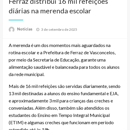
Ferraz distribui 16 mil refeições
diárias na merenda escolar
Posted
Notícias
3 de setembro de 2025
on
A merenda é um dos momentos mais aguardados na
rotina escolar e a Prefeitura de Ferraz de Vasconcelos,
por meio da Secretaria de Educação, garante uma
alimentação saudável e balanceada para todos os alunos
da rede municipal.
Mais de 16 mil refeições são servidas diariamente, sendo
13 mil destinadas a alunos do ensino fundamental e EJA,
e aproximadamente 3 mil para crianças das creches e
conveniadas. Além disso, também são atendidos os
estudantes do Ensino em Tempo Integral Municipal
(ETIM) e algumas creches que funcionam em período
estendido até às 19h.