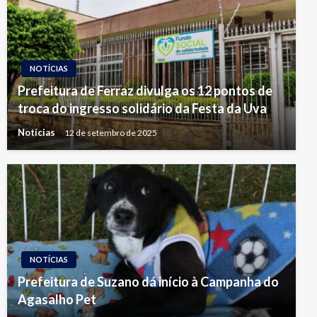
NOTÍCIAS
Prefeitura de Ferraz divulga os 12 pontos de
troca do ingresso solidário da Festa da Uva
Notícias
12 de setembro de 2025
NOTÍCIAS
Prefeitura de Suzano dá início à Campanha do
Agasalho Pet