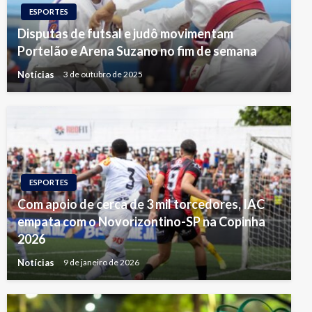
ESPORTES
Disputas de futsal e judô movimentam
Portelão e Arena Suzano no fim de semana
Notícias
3 de outubro de 2025
ESPORTES
Com apoio de cerca de 3 mil torcedores, IAC
empata com o Novorizontino-SP na Copinha
2026
Notícias
9 de janeiro de 2026