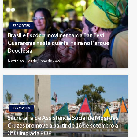
ESPORTES
Brasil e Escócia movimentam a Fan Fest
Guararema nesta quarta-feira no Parque
Deoclésia
Notícias
24 de junho de 2026
ESPORTES
Secretaria de Assistência Social de Mogi das
Cruzes promove a partir de 16 de setembro a
3ª Olimpíada POP