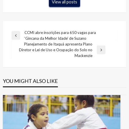
View all posts
Navegação
CCMI abre inscrições para 650 vagas para
Previous
‘Gincana da Melhor Idade’ de Suzano
de
Post
Planejamento de Itaquá apresenta Plano
Post
Diretor e Lei de Uso e Ocupação do Solo no
Next
Mackenzie
Post
YOU MIGHT ALSO LIKE