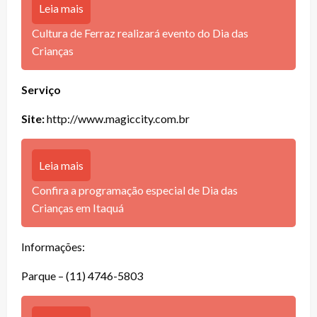
Leia mais
Cultura de Ferraz realizará evento do Dia das
Crianças
Serviço
Site:
http://www.magiccity.com.br
Leia mais
Confira a programação especial de Dia das
Crianças em Itaquá
Informações:
Parque – (11) 4746-5803