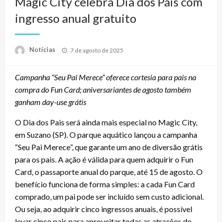
Magic City celebra Dia dos Pais com
ingresso anual gratuito
Posted
Notícias
7 de agosto de 2025
on
Campanha “Seu Pai Merece” oferece cortesia para pais na
compra do Fun Card; aniversariantes de agosto também
ganham day-use grátis
O Dia dos Pais será ainda mais especial no Magic City,
em Suzano (SP). O parque aquático lançou a campanha
“Seu Pai Merece”, que garante um ano de diversão grátis
para os pais. A ação é válida para quem adquirir o Fun
Card, o passaporte anual do parque, até 15 de agosto. O
benefício funciona de forma simples: a cada Fun Card
comprado, um pai pode ser incluído sem custo adicional.
Ou seja, ao adquirir cinco ingressos anuais, é possível
levar cinco pais para aproveitar todas as atrações do