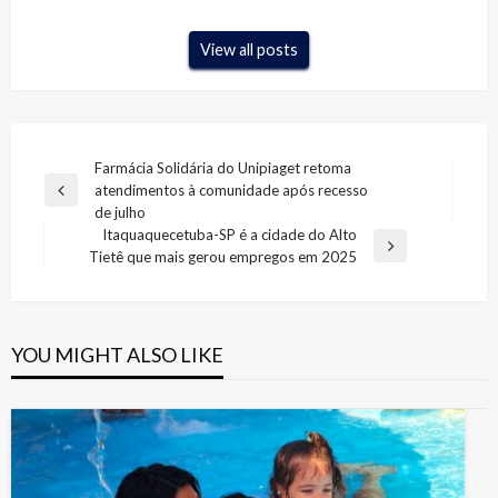
View all posts
Navegação
Farmácia Solidária do Unipiaget retoma
atendimentos à comunidade após recesso
de
Previous
de julho
Post
Post
Itaquaquecetuba-SP é a cidade do Alto
Next
Tietê que mais gerou empregos em 2025
Post
YOU MIGHT ALSO LIKE